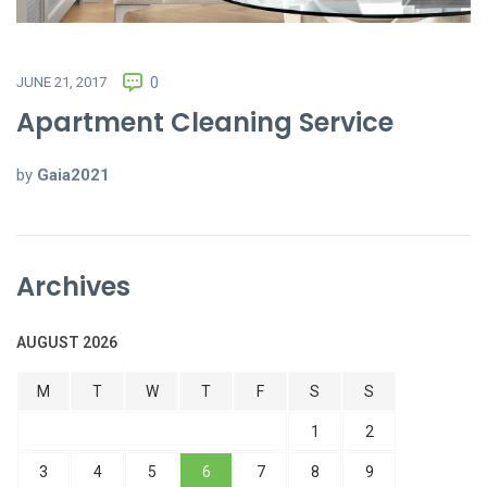
JUNE 21, 2017
0
Apartment Cleaning Service
by
Gaia2021
Archives
AUGUST 2026
M
T
W
T
F
S
S
1
2
3
4
5
6
7
8
9