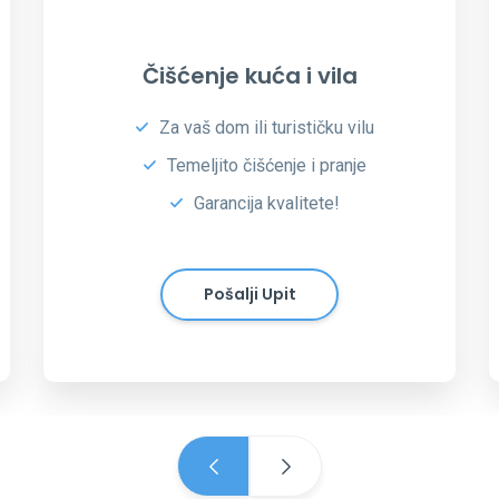
Specifično čišćenje
Čišćenje dijela prostora
Čišćenje stubišta
Redovito ili po potrebi
Pošalji Upit