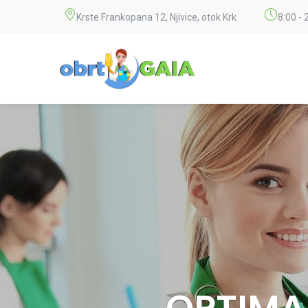
Krste Frankopana 12, Njivice, otok Krk
8:00 - 
OPTIMA
BESP