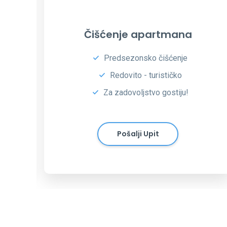
Čišćenje kuća i vila
Za vaš dom ili turističku vilu
Temeljito čišćenje i pranje
Garancija kvalitete!
Pošalji Upit