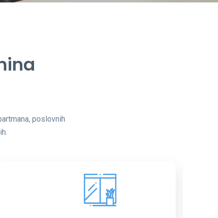
nina
apartmana, poslovnih
ih.