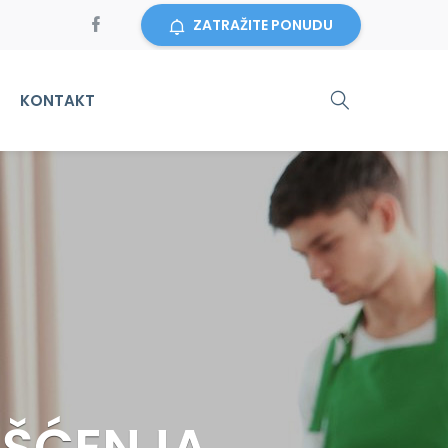
ZATRAŽITE PONUDU
KONTAKT
IŠĆENJA
ĆA...