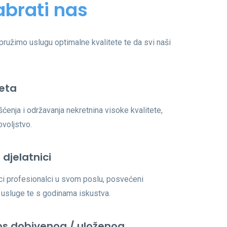
brati nas
ružimo uslugu optimalne kvalitete te da svi naši
teta
ćenja i održavanja nekretnina visoke kvalitete,
ovoljstvo.
 djelatnici
ici profesionalci u svom poslu, posvećeni
 usluge te s godinama iskustva.
os dobivenog / uloženog