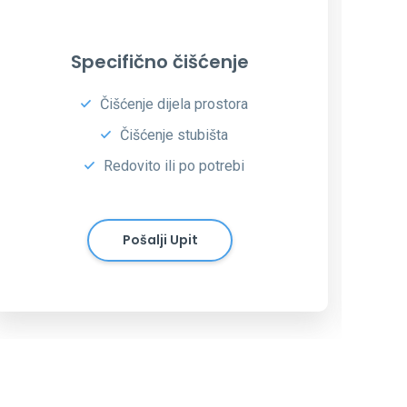
Čišćenje stanova
Besprijekorna čistoća
Generalno čišćenje ili po želji
Za blistavo čist prostor!
Pošalji Upit