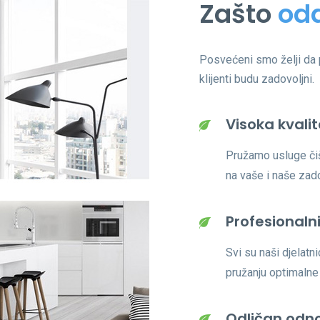
Zašto
oda
Posvećeni smo želji da p
klijenti budu zadovoljni.
Visoka kvali
Pružamo usluge čiš
na vaše i naše zad
Profesionalni
Svi su naši djelatn
pružanju optimalne
Odličan odn